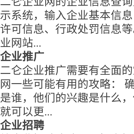
二仑企业网的企业信息查询
示系统，输入企业基本信息
许可信息、行政处罚信息等
业网站...
企业推广
二仑企业推广需要有全面的
网一些可能有用的攻略： 
是谁，他们的兴趣是什么，
就可以更...
企业招聘