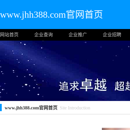
www.jhh388.com官网首页
网站首页
企业查询
企业推广
企业招聘
www.jhh388.com官网首页
Site Introduction